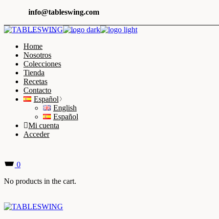
Skip
info@tableswing.com
to
the
content
Home
Nosotros
Colecciones
Tienda
Recetas
Contacto
Español
English
Español
Mi cuenta
Acceder
0
No products in the cart.