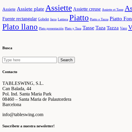
Assiette
As
Assiete plate
Assiette creuse
Assiete
Assiette et Tasse
Piatto
Piatto Fo
Fuente rectangular
Gobelet
Jarra
Lattiera
Piatto e Tazza
Plato llano
V
Tasse
Taza
Tazza
Vaso
Plato presentación
Plato y Taza
Busca
Search
Search
for:
Contacto
TABLESWING, S.L.
Can Balada, 44
Pol. Ind. Santa Maria Park
08460 – Santa Maria de Palautordera
Barcelona
info@tableswing.com
Suscríbete a nuestra newsletter!