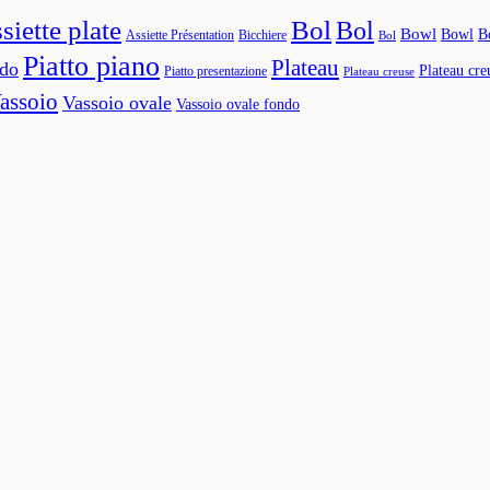
siette plate
Bol
Bol
Bowl
Bowl
B
Assiette Présentation
Bicchiere
Bol
Piatto piano
Plateau
ndo
Plateau cre
Piatto presentazione
Plateau creuse
assoio
Vassoio ovale
Vassoio ovale fondo