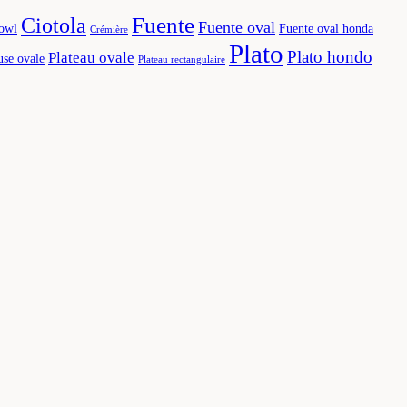
Fuente
Ciotola
Fuente oval
owl
Fuente oval honda
Crémière
Plato
Plato hondo
Plateau ovale
use ovale
Plateau rectangulaire