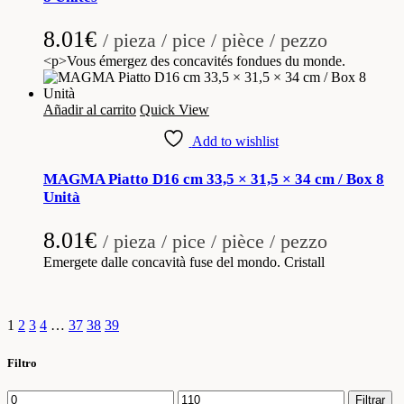
8.01
€
/ pieza / pice / pièce / pezzo
<p>Vous émergez des concavités fondues du monde.
Añadir al carrito
Quick View
Add to wishlist
MAGMA Piatto D16 cm 33,5 × 31,5 × 34 cm / Box 8
Unità
8.01
€
/ pieza / pice / pièce / pezzo
Emergete dalle concavità fuse del mondo. Cristall
1
2
3
4
…
37
38
39
Filtro
Precio
Precio
Filtrar