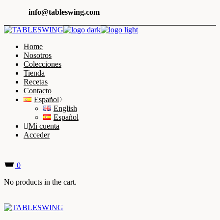
Skip
info@tableswing.com
to
the
content
Home
Nosotros
Colecciones
Tienda
Recetas
Contacto
Español
English
Español
Mi cuenta
Acceder
0
No products in the cart.