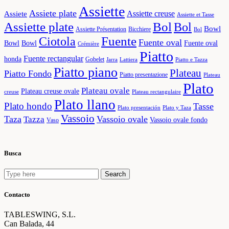
Assiette
Assiete plate
Assiette creuse
Assiete
Assiette et Tasse
Assiette plate
Bol
Bol
Bowl
Assiette Présentation
Bicchiere
Bol
Fuente
Ciotola
Fuente oval
Bowl
Bowl
Fuente oval
Crémière
Piatto
Fuente rectangular
honda
Gobelet
Jarra
Lattiera
Piatto e Tazza
Piatto piano
Plateau
Piatto Fondo
Piatto presentazione
Plateau
Plato
Plateau ovale
Plateau creuse ovale
creuse
Plateau rectangulaire
Plato llano
Plato hondo
Tasse
Plato presentación
Plato y Taza
Vassoio
Taza
Vassoio ovale
Tazza
Vassoio ovale fondo
Vaso
Busca
Search
Search
for:
Contacto
TABLESWING, S.L.
Can Balada, 44