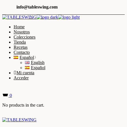
Skip
info@tableswing.com
to
the
content
Home
Nosotros
Colecciones
Tienda
Recetas
Contacto
Español
English
Español
Mi cuenta
Acceder
0
No products in the cart.