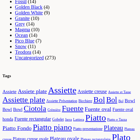
Fossil
(14)
Golden Black
(4)
Golden White
(9)
Granite
(10)
Grey
(14)
Magma
(10)
Ocean
(14)
Pico Blue
(7)
Snow
(11)
Teodora
(14)
Uncategorized
(273)
Tags
Assiette
Assiete plate
Assiette creuse
Assiete
Assiette et Tasse
Assiette plate
Bol
Bol
Bowl
Assiette Présentation
Bicchiere
Bol
Fuente
Ciotola
Fuente oval
Bowl
Bowl
Fuente oval
Crémière
Piatto
Fuente rectangular
honda
Gobelet
Jarra
Lattiera
Piatto e Tazza
Piatto piano
Plateau
Piatto Fondo
Piatto presentazione
Plateau
Plato
Plateau ovale
Plateau creuse ovale
creuse
Plateau rectangulaire