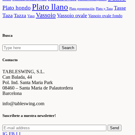
Plato llano
Plato hondo
Tasse
Plato presentación
Plato y Taza
Vassoio
Taza
Vassoio ovale
Tazza
Vassoio ovale fondo
Vaso
Busca
Search
Search
for:
Contacto
TABLESWING, S.L.
Can Balada, 44
Pol. Ind. Santa Maria Park
08460 – Santa Maria de Palautordera
Barcelona
info@tableswing.com
Suscríbete a nuestra newsletter!
Send
IG
FB
LI