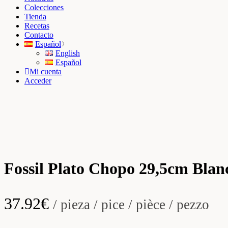
Colecciones
Tienda
Recetas
Contacto
Español
English
Español
Mi cuenta
Acceder
Fossil Plato Chopo 29,5cm Blan
37.92
€
/ pieza / pice / pièce / pezzo