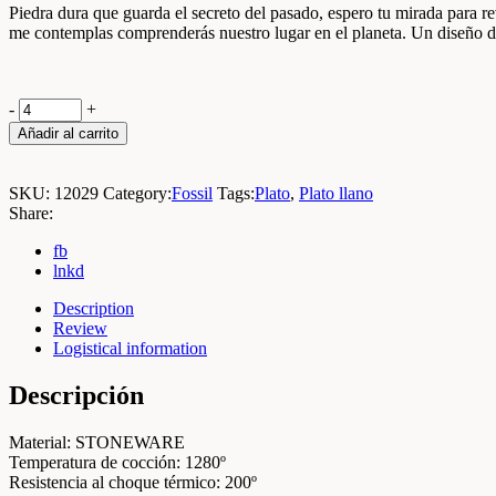
Piedra dura que guarda el secreto del pasado, espero tu mirada para re
me contemplas comprenderás nuestro lugar en el planeta. Un diseño d
Fossil
-
+
Plato
Añadir al carrito
Chopo
29,5cm
Blanco
SKU:
12029
Category:
Fossil
Tags:
Plato
,
Plato llano
|
Share:
Caja
4
fb
Unidades
lnkd
quantity
Description
Review
Logistical information
Descripción
Material: STONEWARE
Temperatura de cocción: 1280º
Resistencia al choque térmico: 200º