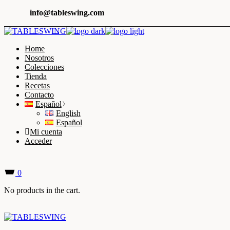
Skip
info@tableswing.com
to
the
content
Home
Nosotros
Colecciones
Tienda
Recetas
Contacto
Español
English
Español
Mi cuenta
Acceder
0
No products in the cart.