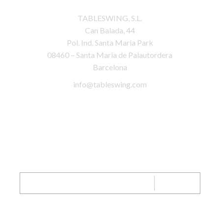
TABLESWING, S.L.
Can Balada, 44
Pol. Ind. Santa Maria Park
08460 – Santa Maria de Palautordera
Barcelona
info@tableswing.com
Suscríbete a nuestra newsletter!
SEND