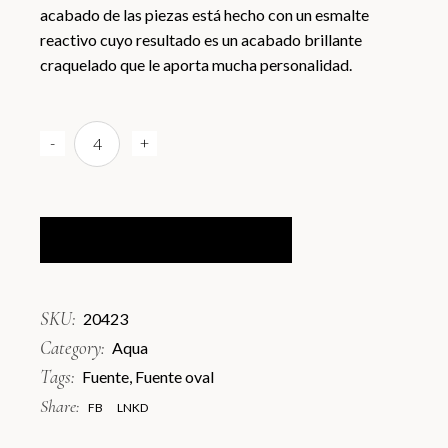
acabado de las piezas está hecho con un esmalte
reactivo cuyo resultado es un acabado brillante
craquelado que le aporta mucha personalidad.
Aqua Fuente Oval D23x17x2,7cmH / Caja 4 Unidades quant
-
+
AÑADIR AL CARRITO
SKU:
20423
Category:
Aqua
Tags:
Fuente
,
Fuente oval
Share:
FB
LNKD