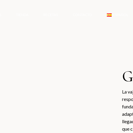
S
TIENDA
RECETAS
CONTACTO
ESPAÑOL
G
English
Español
La va
respo
funda
adapt
llega
que c