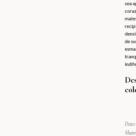
English
sea a
Español
coraz
mates
recip
densi
de su
esmal
tranq
indif
Des
col
Date:
Share